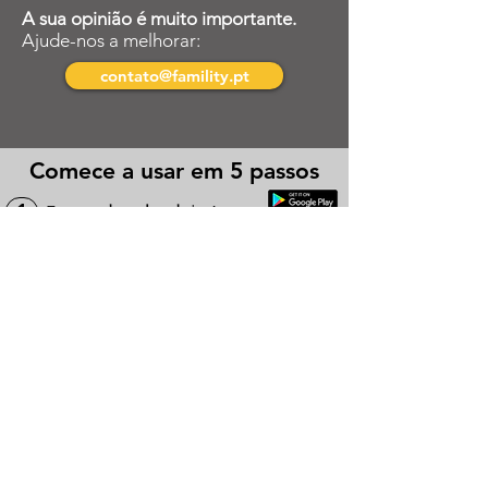
A sua opinião é muito importante.
Ajude-nos a melhorar:
contato@famility.pt
Comece a usar em 5 passos
1
Faça o
download
da App
2
Registe-se
em Famility
3
Adicione as suas Crianças
Associe as suas Crianças
às Escolas
4
e Transportadoras ativas
Aguarde pela
confirmação de
5
"Adesão"
pelas Escolas e
Transportadoras