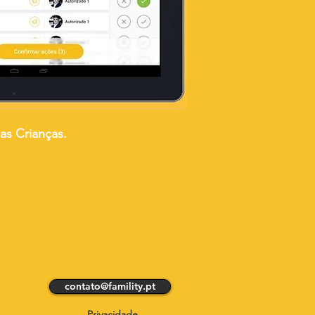
as Crianças.
contato@famility.pt
Privacidade