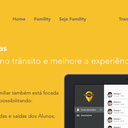
Home
Famility
Seja Famility
Escolas
Tra
as
o trânsito e melhore a experiênc
miliar também está focada
possibilitando:
das e saídas dos Alunos,