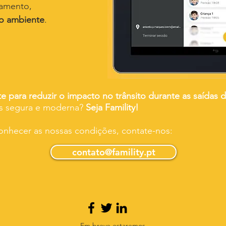
namento,
do ambiente
.
te para reduzir o impacto no trânsito durante as saídas d
is segura e moderna?
Seja Famility!
onhecer as nossas condições, contate-nos:
contato@famility.pt
Em breve estaremos